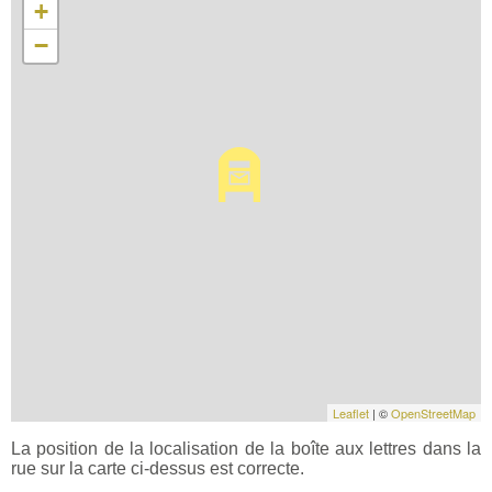
+
−
Leaflet
| ©
OpenStreetMap
La position de la localisation de la boîte aux lettres dans la
rue sur la carte ci-dessus est correcte.