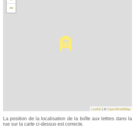
−
Leaflet
| ©
OpenStreetMap
La position de la localisation de la boîte aux lettres dans la
rue sur la carte ci-dessus est correcte.