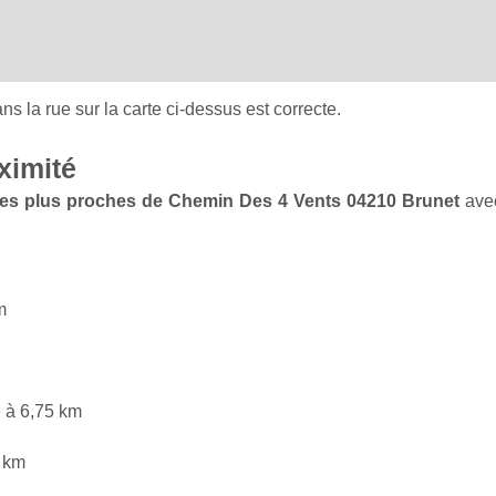
ans la rue sur la carte ci-dessus est correcte.
ximité
e les plus proches de Chemin Des 4 Vents 04210 Brunet
avec
m
e
à 6,75 km
 km