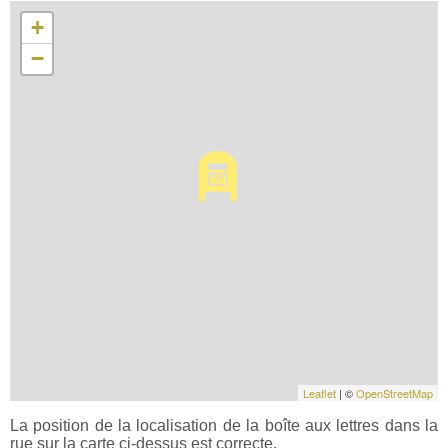
+
−
Leaflet
| ©
OpenStreetMap
La position de la localisation de la boîte aux lettres dans la
rue sur la carte ci-dessus est correcte.