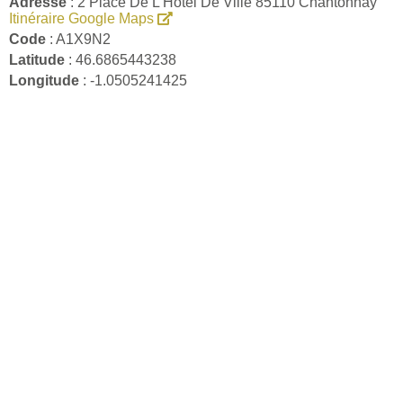
Adresse
: 2 Place De L Hotel De Ville 85110 Chantonnay
Itinéraire Google Maps
Code
: A1X9N2
Latitude
: 46.6865443238
Longitude
: -1.0505241425