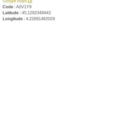
Google Maps
Code
: A0V1Y9
Latitude
: 45.1292349443
Longitude
: 4.22691482029