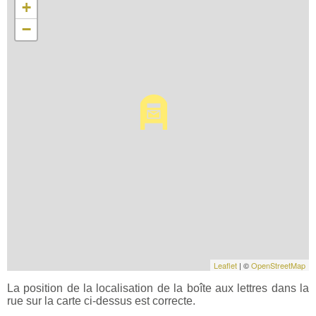
+
−
Leaflet
| ©
OpenStreetMap
La position de la localisation de la boîte aux lettres dans la
rue sur la carte ci-dessus est correcte.