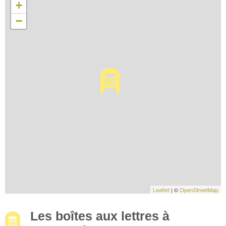
+
−
Leaflet
| ©
OpenStreetMap
Les boîtes aux lettres à