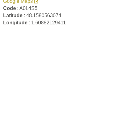
Google Maps
Code
: A0L4S5
Latitude
: 48.1580563074
Longitude
: 1.60882129411