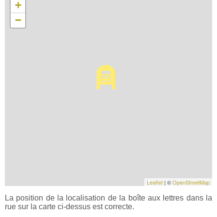
+
−
Leaflet
| ©
OpenStreetMap
La position de la localisation de la boîte aux lettres dans la
rue sur la carte ci-dessus est correcte.