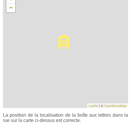
−
Leaflet
| ©
OpenStreetMap
La position de la localisation de la boîte aux lettres dans la
rue sur la carte ci-dessus est correcte.