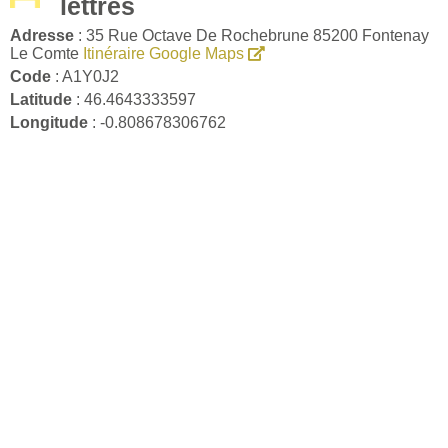
lettres
Adresse
: 35 Rue Octave De Rochebrune 85200 Fontenay
Le Comte
Itinéraire Google Maps
Code
: A1Y0J2
Latitude
: 46.4643333597
Longitude
: -0.808678306762