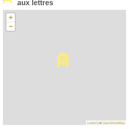
aux lettres
+
−
Leaflet
| ©
OpenStreetMap