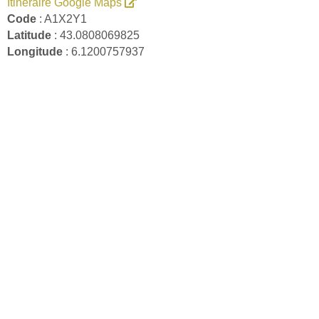
Itinéraire Google Maps
Code
: A1X2Y1
Latitude
: 43.0808069825
Longitude
: 6.1200757937