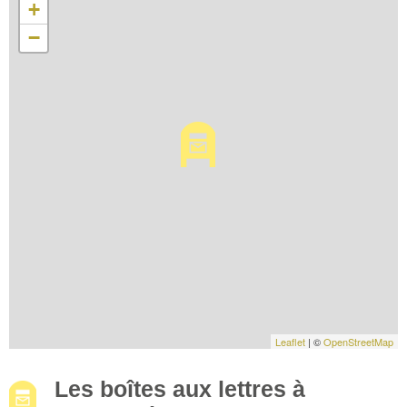
+
−
Leaflet
| ©
OpenStreetMap
Les boîtes aux lettres à