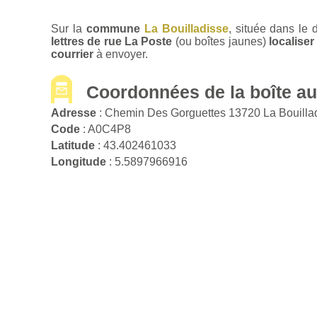
Sur la
commune
La Bouilladisse
, située dans le
lettres de rue La Poste
(ou boîtes jaunes)
localise
courrier
à envoyer.
Coordonnées de la boîte aux
Adresse
: Chemin Des Gorguettes 13720 La Bouilla
Code
: A0C4P8
Latitude
: 43.402461033
Longitude
: 5.5897966916