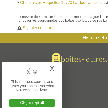
Chemin Des Roquettes 13720 La Bouilladisse
à 1,
Le service de notre site internet recense et met à jour les
retrouver les coordonnées des boîtes aux lettres de rue La
Signaler une erreur
Histoire et 
X
Hide cookie bann
This site uses cookies and
gives you control over what
you want to activate
OK, accept all