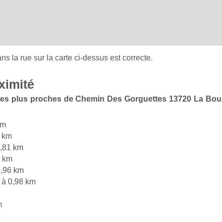
ans la rue sur la carte ci-dessus est correcte.
ximité
e les plus proches de Chemin Des Gorguettes 13720 La Boui
km
 km
,81 km
4 km
,96 km
à 0,98 km
m