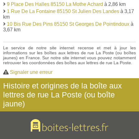
9 Place Des Halles 85150 La Mothe Achard
à 2,86 km
1 Rue De La Fontaine 85150 St Julien Des Landes
à 3,17
km
10 Bis Rue Des Pins 85150 St Georges De Pointindoux
à
3,67 km
Le service de notre site internet recense et met à jour les
informations sur les boîtes aux lettres de rue La Poste (ou boîtes
jaunes) en France. Sur notre site internet vous pouvez notamment
retrouver les coordonnées des boîtes aux lettres de rue La Poste.
Signaler une erreur
Histoire et origines de la boîte aux
lettres de rue La Poste (ou boîte
jaune)