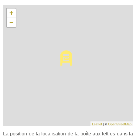
+
−
Leaflet
| ©
OpenStreetMap
La position de la localisation de la boîte aux lettres dans la