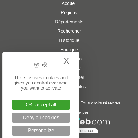
Accueil
Régions
Départements
Rechercher
Historique
Boutique
X
Hide cookie bann
Présentation
Plan du site
Nous contacter
This site uses cookies and
gives you control over what
Mentions légales
you want to activate
© 2022 - 2026
boites-lettres.fr
. Tous droits réservés.
OK, accept all
Un service édité par
Deny all cookies
Personalize