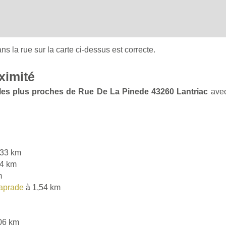
ans la rue sur la carte ci-dessus est correcte.
ximité
e les plus proches de Rue De La Pinede 43260 Lantriac
avec
,33 km
44 km
m
aprade
à 1,54 km
06 km