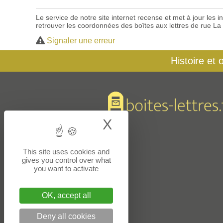
Le service de notre site internet recense et met à jour les
retrouver les coordonnées des boîtes aux lettres de rue La
Signaler une erreur
Histoire et 
X
Hide cookie bann
This site uses cookies and
gives you control over what
you want to activate
OK, accept all
Deny all cookies