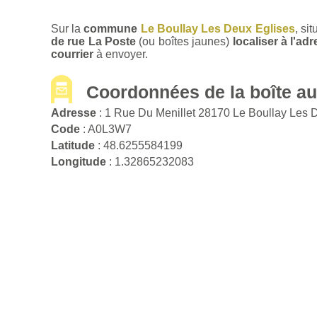
Sur la
commune
Le Boullay Les Deux Eglises
, si
de rue La Poste
(ou boîtes jaunes)
localiser à l'a
courrier
à envoyer.
Coordonnées de la boîte aux
Adresse
: 1 Rue Du Menillet 28170 Le Boullay Les 
Code
: A0L3W7
Latitude
: 48.6255584199
Longitude
: 1.32865232083