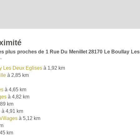
ximité
 les plus proches de 1 Rue Du Menillet 28170 Le Boullay Le
.
y Les Deux Eglises
à 1,92 km
lle
à 2,85 km
es
à 4,65 km
ges
à 4,82 km
,89 km
s
à 4,91 km
Villages
à 5,12 km
km
,45 km