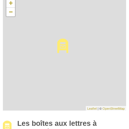
+
−
Leaflet
| ©
OpenStreetMap
Les boîtes aux lettres à