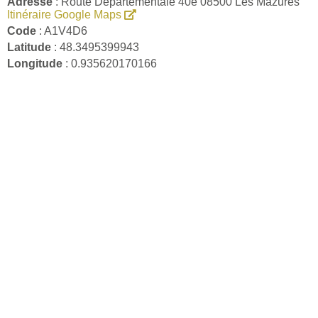
Adresse
: Route Departementale 40e 08500 Les Mazures
Itinéraire Google Maps
Code
: A1V4D6
Latitude
: 48.3495399943
Longitude
: 0.935620170166