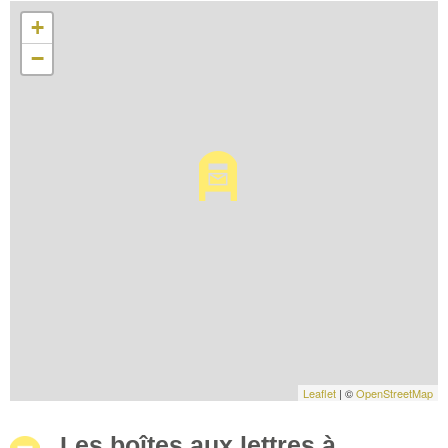
+
−
Leaflet
| ©
OpenStreetMap
Les boîtes aux lettres à