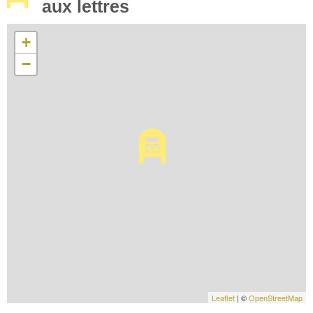
aux lettres
+
−
Leaflet
| ©
OpenStreetMap