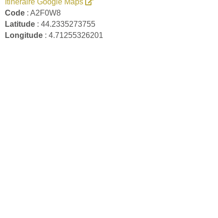
Itinéraire Google Maps
Code
: A2F0W8
Latitude
: 44.2335273755
Longitude
: 4.71255326201