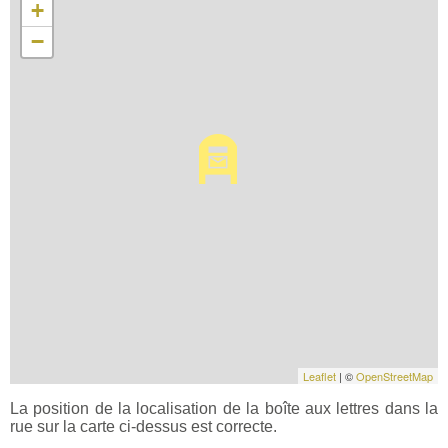
+
−
Leaflet
| ©
OpenStreetMap
La position de la localisation de la boîte aux lettres dans la
rue sur la carte ci-dessus est correcte.