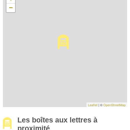
−
Leaflet
| ©
OpenStreetMap
Les boîtes aux lettres à
proximité