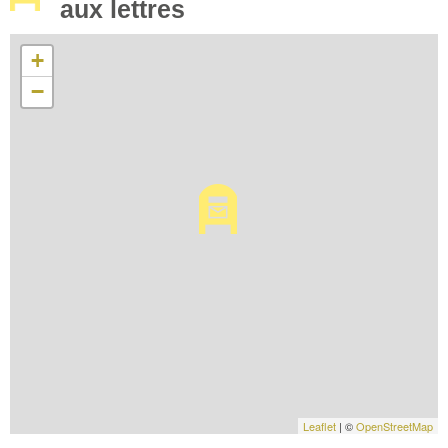
aux lettres
+
−
Leaflet
| ©
OpenStreetMap