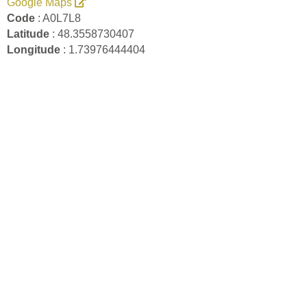
Google Maps
Code
: A0L7L8
Latitude
: 48.3558730407
Longitude
: 1.73976444404