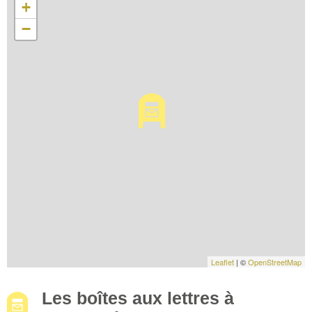
+
−
Leaflet
| ©
OpenStreetMap
Les boîtes aux lettres à