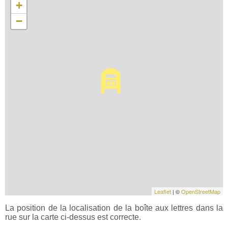
+
−
Leaflet
| ©
OpenStreetMap
La position de la localisation de la boîte aux lettres dans la
rue sur la carte ci-dessus est correcte.