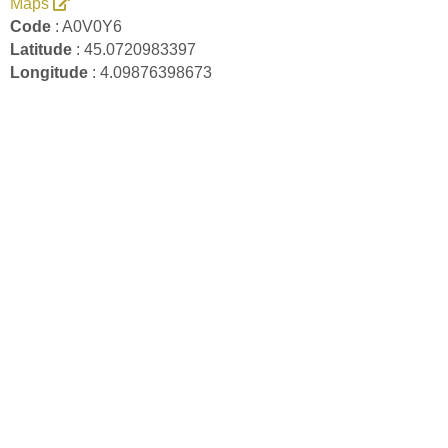
Maps
Code
: A0V0Y6
Latitude
: 45.0720983397
Longitude
: 4.09876398673