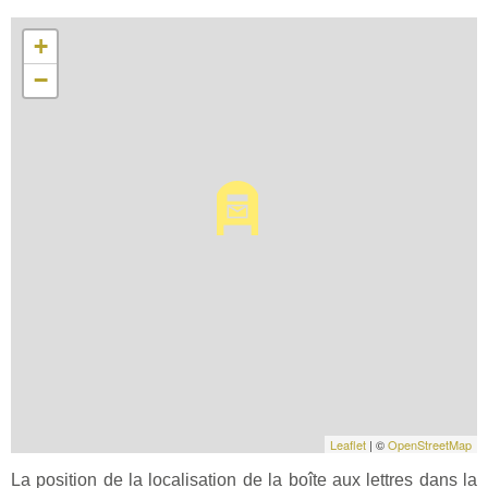
+
−
Leaflet
| ©
OpenStreetMap
La position de la localisation de la boîte aux lettres dans la