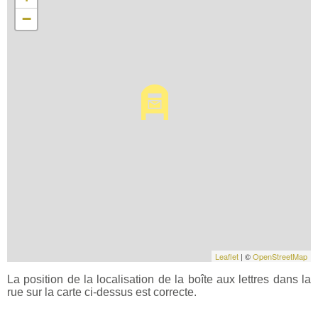
−
Leaflet
| ©
OpenStreetMap
La position de la localisation de la boîte aux lettres dans la
rue sur la carte ci-dessus est correcte.