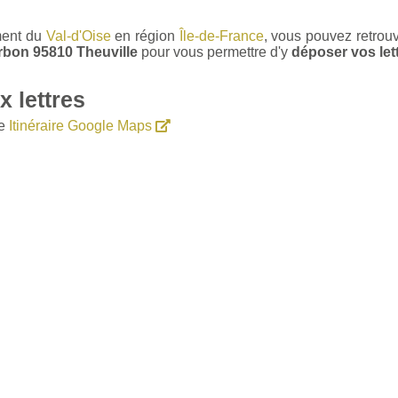
ment du
Val-d'Oise
en région
Île-de-France
, vous pouvez retrou
rbon 95810 Theuville
pour vous permettre d'y
déposer vos lett
 lettres
le
Itinéraire Google Maps