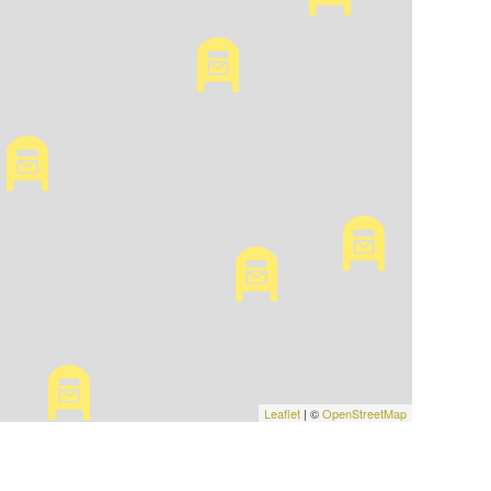
Leaflet
| ©
OpenStreetMap