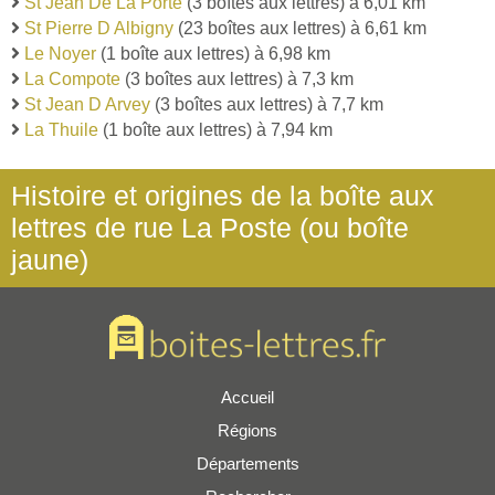
St Jean De La Porte
(3 boîtes aux lettres) à 6,01 km
St Pierre D Albigny
(23 boîtes aux lettres) à 6,61 km
Le Noyer
(1 boîte aux lettres) à 6,98 km
La Compote
(3 boîtes aux lettres) à 7,3 km
St Jean D Arvey
(3 boîtes aux lettres) à 7,7 km
La Thuile
(1 boîte aux lettres) à 7,94 km
Histoire et origines de la boîte aux
lettres de rue La Poste (ou boîte
jaune)
Accueil
Régions
Départements