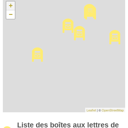
+
−
Leaflet
| ©
OpenStreetMap
Liste des boîtes aux lettres de