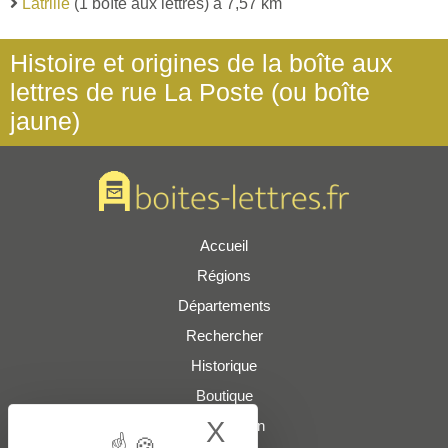
Latrille
(1 boîte aux lettres) à 7,57 km
Histoire et origines de la boîte aux
lettres de rue La Poste (ou boîte
jaune)
Accueil
Régions
Départements
Rechercher
Historique
Boutique
X
Hide cookie bann
Présentation