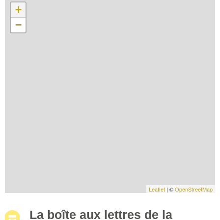
+
−
Leaflet
| ©
OpenStreetMap
La boîte aux lettres de la