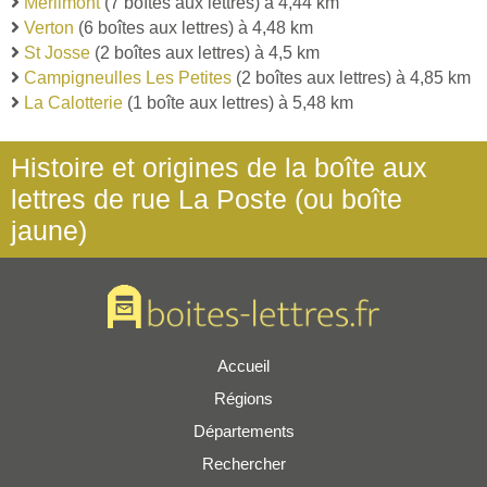
Merlimont
(7 boîtes aux lettres) à 4,44 km
Verton
(6 boîtes aux lettres) à 4,48 km
St Josse
(2 boîtes aux lettres) à 4,5 km
Campigneulles Les Petites
(2 boîtes aux lettres) à 4,85 km
La Calotterie
(1 boîte aux lettres) à 5,48 km
Histoire et origines de la boîte aux
lettres de rue La Poste (ou boîte
jaune)
Accueil
Régions
Départements
Rechercher