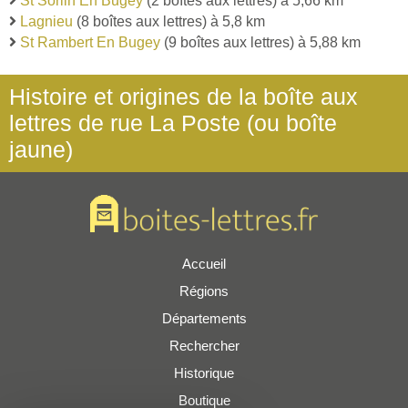
St Sorlin En Bugey
(2 boîtes aux lettres) à 5,66 km
Lagnieu
(8 boîtes aux lettres) à 5,8 km
St Rambert En Bugey
(9 boîtes aux lettres) à 5,88 km
Histoire et origines de la boîte aux
lettres de rue La Poste (ou boîte
jaune)
Accueil
Régions
Départements
Rechercher
Historique
Boutique