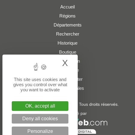
Accueil
Régions
Départements
Rechercher
Historique
Boutique
X
Hide cookie bann
Présentation
Plan du site
Nous contacter
This site uses cookies and
gives you control over what
Mentions légales
you want to activate
© 2022 - 2026
boites-lettres.fr
. Tous droits réservés.
OK, accept all
Un service édité par
Deny all cookies
Personalize