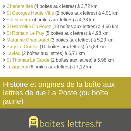
Chenereilles
(4 boîtes aux lettres) à 3,72 km
St Georges Haute Ville
(2 boîtes aux lettres) à 4,01 km
Soleymieux
(4 boîtes aux lettres) à 4,33 km
St Marcellin En Forez
(10 boîtes aux lettres) à 4,66 km
St Romain Le Puy
(5 boîtes aux lettres) à 4,98 km
Margerie Chantagret
(3 boîtes aux lettres) à 5,29 km
Sury Le Comtal
(10 boîtes aux lettres) à 5,84 km
Lavieu
(2 boîtes aux lettres) à 6,71 km
St Thomas La Garde
(2 boîtes aux lettres) à 6,98 km
Lezigneux
(6 boîtes aux lettres) à 7,12 km
Histoire et origines de la boîte aux
lettres de rue La Poste (ou boîte
jaune)