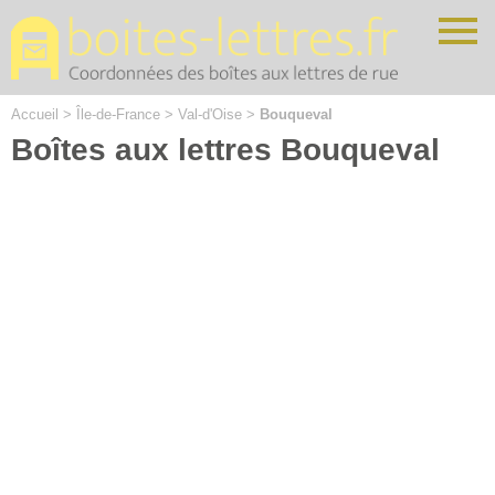
Cookies management panel
Accueil
>
Île-de-France
>
Val-d'Oise
>
Bouqueval
Boîtes aux lettres Bouqueval