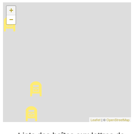
+
−
Leaflet
| ©
OpenStreetMap