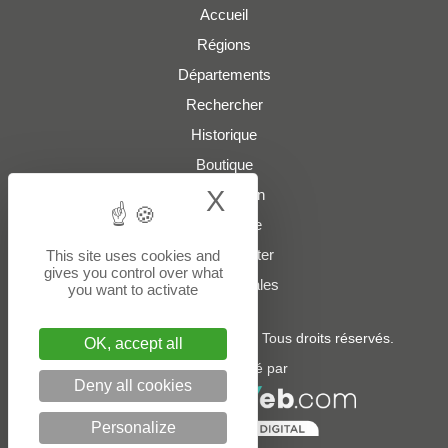
Accueil
Régions
Départements
Rechercher
Historique
Boutique
X
Hide cookie bann
Présentation
Plan du site
Nous contacter
This site uses cookies and
gives you control over what
Mentions légales
you want to activate
© 2022 - 2026
boites-lettres.fr
. Tous droits réservés.
OK, accept all
Un service édité par
Deny all cookies
Personalize