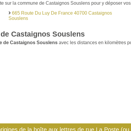
ste sur la commune de Castaignos Souslens pour y déposer vos le
665 Route Du Luy De France 40700 Castaignos
Souslens
 de Castaignos Souslens
le de Castaignos Souslens
avec les distances en kilomètres pou
origines de la boîte aux lettres de rue La Poste (ou