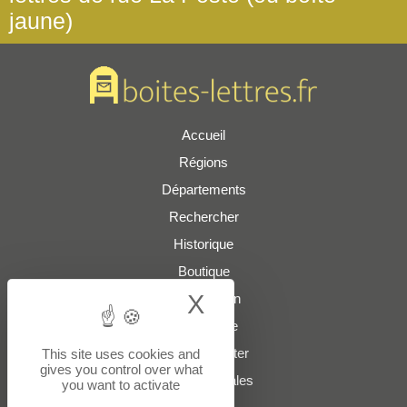
jaune)
Accueil
Régions
Départements
Rechercher
Historique
Boutique
X
Hide cookie bann
Présentation
Plan du site
Nous contacter
This site uses cookies and
gives you control over what
Mentions légales
you want to activate