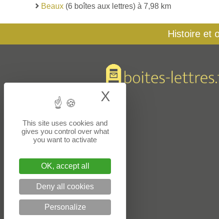
Beaux
(6 boîtes aux lettres) à 7,98 km
Histoire et 
X
Hide cookie bann
This site uses cookies and
gives you control over what
you want to activate
OK, accept all
Deny all cookies
Personalize