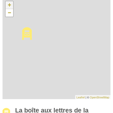
+
−
Leaflet
| ©
OpenStreetMap
La boîte aux lettres de la