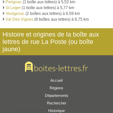
Perignac
(1 boîte aux lettres) à 5,52 km
St Leger
(1 boîte aux lettres) à 5,77 km
Voulgezac
(2 boîtes aux lettres) à 6,59 km
Val Des Vignes
(8 boîtes aux lettres) à 6,75 km
Histoire et origines de la boîte aux
lettres de rue La Poste (ou boîte
jaune)
Accueil
Régions
Départements
Rechercher
Historique