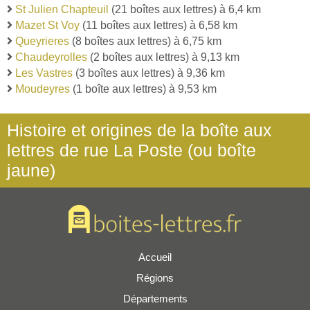
St Julien Chapteuil
(21 boîtes aux lettres) à 6,4 km
Mazet St Voy
(11 boîtes aux lettres) à 6,58 km
Queyrieres
(8 boîtes aux lettres) à 6,75 km
Chaudeyrolles
(2 boîtes aux lettres) à 9,13 km
Les Vastres
(3 boîtes aux lettres) à 9,36 km
Moudeyres
(1 boîte aux lettres) à 9,53 km
Histoire et origines de la boîte aux
lettres de rue La Poste (ou boîte
jaune)
Accueil
Régions
Départements