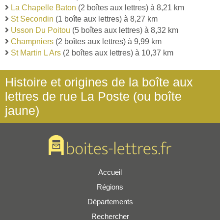
La Chapelle Baton
(2 boîtes aux lettres) à 8,21 km
St Secondin
(1 boîte aux lettres) à 8,27 km
Usson Du Poitou
(5 boîtes aux lettres) à 8,32 km
Champniers
(2 boîtes aux lettres) à 9,99 km
St Martin L Ars
(2 boîtes aux lettres) à 10,37 km
Histoire et origines de la boîte aux
lettres de rue La Poste (ou boîte
jaune)
Accueil
Régions
Départements
Rechercher