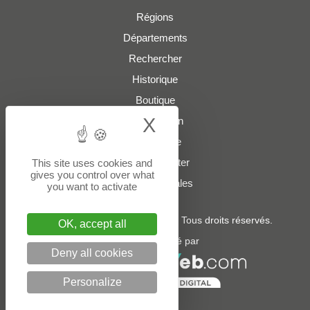
Régions
Départements
Rechercher
Historique
Boutique
X
Hide cookie bann
Présentation
Plan du site
Nous contacter
This site uses cookies and
gives you control over what
Mentions légales
you want to activate
© 2022 - 2026
boites-lettres.fr
. Tous droits réservés.
OK, accept all
Un service édité par
Deny all cookies
Personalize