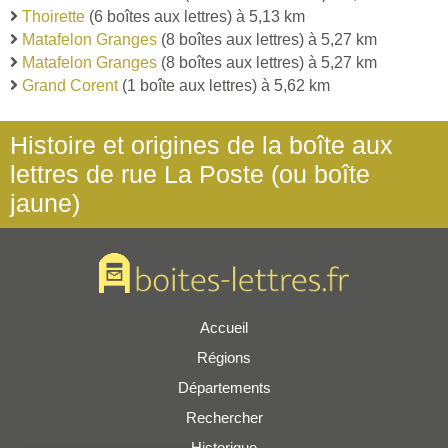
Thoirette
(6 boîtes aux lettres) à 5,13 km
Matafelon Granges
(8 boîtes aux lettres) à 5,27 km
Matafelon Granges
(8 boîtes aux lettres) à 5,27 km
Grand Corent
(1 boîte aux lettres) à 5,62 km
Histoire et origines de la boîte aux
lettres de rue La Poste (ou boîte
jaune)
Accueil
Régions
Départements
Rechercher
Historique