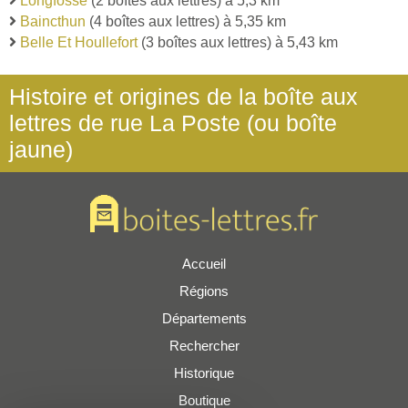
Longfosse
(2 boîtes aux lettres) à 5,3 km
Baincthun
(4 boîtes aux lettres) à 5,35 km
Belle Et Houllefort
(3 boîtes aux lettres) à 5,43 km
Histoire et origines de la boîte aux
lettres de rue La Poste (ou boîte
jaune)
Accueil
Régions
Départements
Rechercher
Historique
Boutique