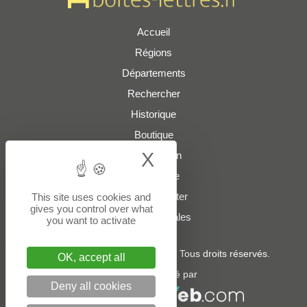
Accueil
Régions
Départements
Rechercher
Historique
Boutique
X
Hide cookie bann
Présentation
Plan du site
Nous contacter
This site uses cookies and
gives you control over what
Mentions légales
you want to activate
© 2022 - 2026
boites-lettres.fr
. Tous droits réservés.
OK, accept all
Un service édité par
Deny all cookies