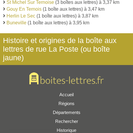
St Michel Sur Ternoise
(3 boîtes aux lettres) à 3,37 km
Gouy En Ternois
(1 boîte aux lettres) à 3,47 km
Herlin Le Sec
(1 boîte aux lettres) à 3,87 km
Buneville
(1 boîte aux lettres) à 3,95 km
Histoire et origines de la boîte aux
lettres de rue La Poste (ou boîte
jaune)
Accueil
Régions
Départements
Rechercher
Historique