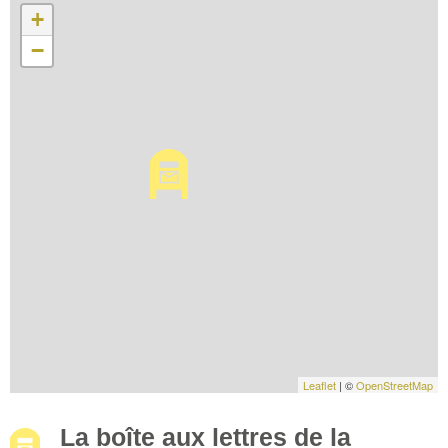
+
−
Leaflet
| ©
OpenStreetMap
La boîte aux lettres de la