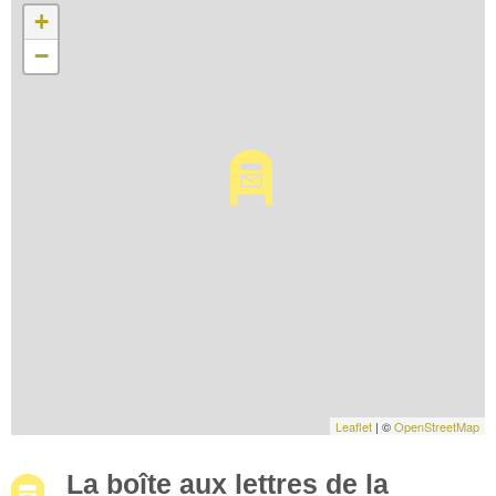
+
−
Leaflet
| ©
OpenStreetMap
La boîte aux lettres de la