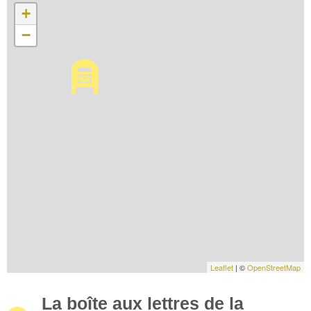
+
−
Leaflet
| ©
OpenStreetMap
La boîte aux lettres de la