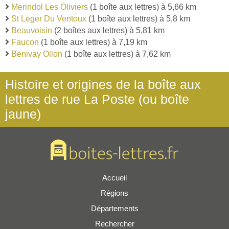
Merindol Les Oliviers
(1 boîte aux lettres) à 5,66 km
St Leger Du Ventoux
(1 boîte aux lettres) à 5,8 km
Beauvoisin
(2 boîtes aux lettres) à 5,81 km
Faucon
(1 boîte aux lettres) à 7,19 km
Benivay Ollon
(1 boîte aux lettres) à 7,62 km
Histoire et origines de la boîte aux
lettres de rue La Poste (ou boîte
jaune)
Accueil
Régions
Départements
Rechercher