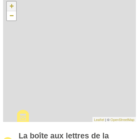
+
−
Leaflet
| ©
OpenStreetMap
La boîte aux lettres de la