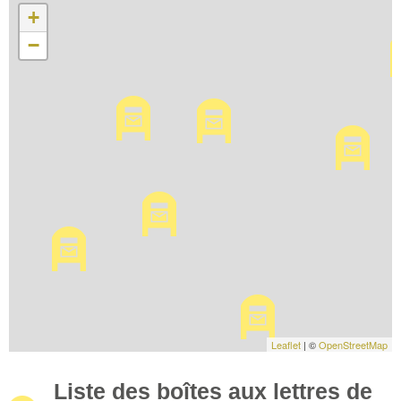
+
−
Leaflet
| ©
OpenStreetMap
Liste des boîtes aux lettres de