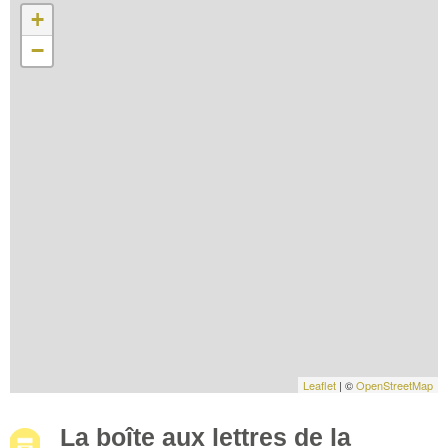
+
−
Leaflet
| ©
OpenStreetMap
La boîte aux lettres de la