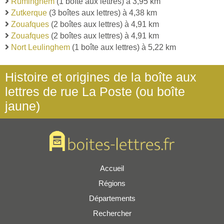
Ruminghem
(1 boîte aux lettres) à 3,95 km
Zutkerque
(3 boîtes aux lettres) à 4,38 km
Zouafques
(2 boîtes aux lettres) à 4,91 km
Zouafques
(2 boîtes aux lettres) à 4,91 km
Nort Leulinghem
(1 boîte aux lettres) à 5,22 km
Histoire et origines de la boîte aux
lettres de rue La Poste (ou boîte
jaune)
Accueil
Régions
Départements
Rechercher