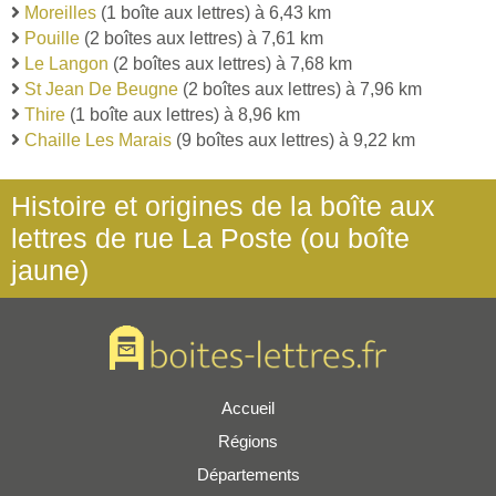
Moreilles
(1 boîte aux lettres) à 6,43 km
Pouille
(2 boîtes aux lettres) à 7,61 km
Le Langon
(2 boîtes aux lettres) à 7,68 km
St Jean De Beugne
(2 boîtes aux lettres) à 7,96 km
Thire
(1 boîte aux lettres) à 8,96 km
Chaille Les Marais
(9 boîtes aux lettres) à 9,22 km
Histoire et origines de la boîte aux
lettres de rue La Poste (ou boîte
jaune)
Accueil
Régions
Départements